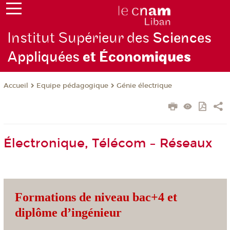
Institut Supérieur des
Sciences
Appliquées
et Écono
miques
Equipe pédagogique
Génie électrique
Accueil
Électronique, Télécom – Réseaux
Formations de niveau bac+4 et
diplôme d’
ingénieur