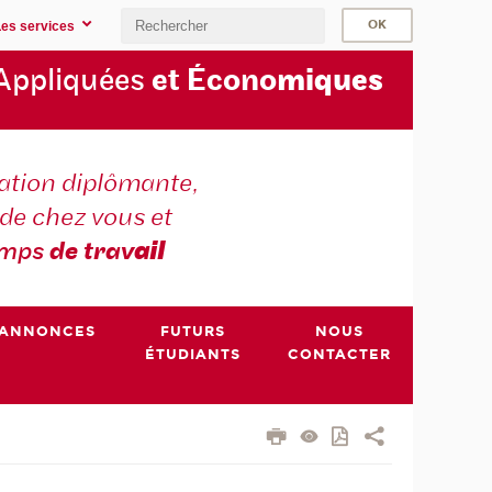
Les services
Appliquées
et Écono
miques
tion diplômante,
de chez vous et
emps
de trav
ail
ANNONCES
FUTURS
NOUS
ÉTUDIANTS
CONTACTER