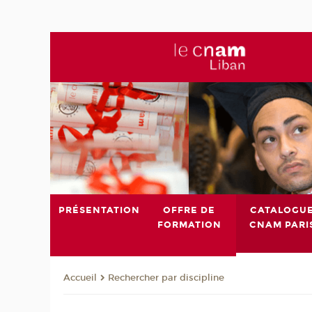
PRÉSENTATION
OFFRE DE
CATALOGU
FORMATION
CNAM PARI
Rechercher par discipline
Accueil