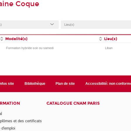
aine Coque
Modalité(s)
Lieu(x)
Formation hybride soir ou samedi
Liban
Infos site
Bibliothèque
Plan de site
Accessibilité: non conform
ORMATION
CATALOGUE CNAM PARIS
al
plômes et des certificats
 d'emploi