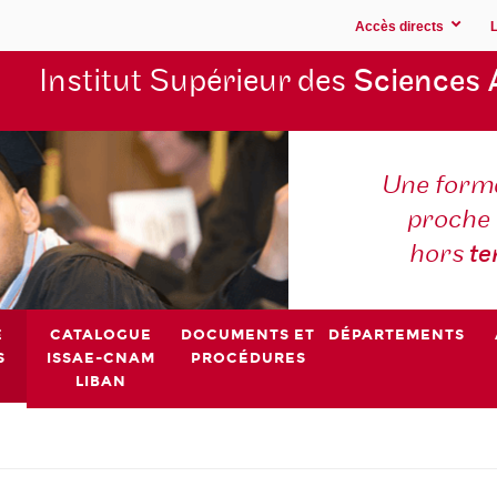
Accès directs
Institut Supérieur des
Sciences 
Une forma
proche 
hors
t
E
CATALOGUE
DOCUMENTS ET
DÉPARTEMENTS
S
ISSAE-CNAM
PROCÉDURES
LIBAN