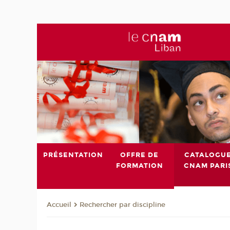
PRÉSENTATION
OFFRE DE
CATALOGU
FORMATION
CNAM PARI
Rechercher par discipline
Accueil