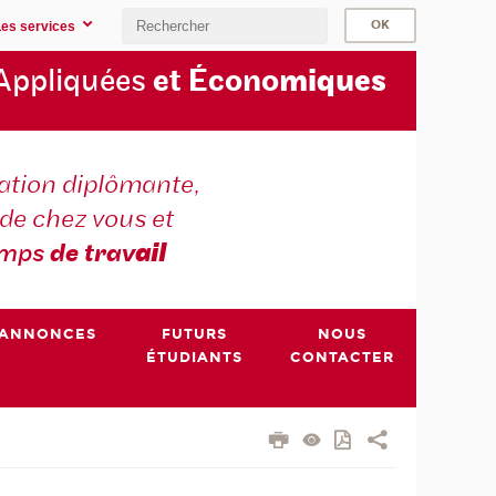
Les services
Appliquées
et Écono
miques
tion diplômante,
de chez vous et
emps
de trav
ail
ANNONCES
FUTURS
NOUS
ÉTUDIANTS
CONTACTER