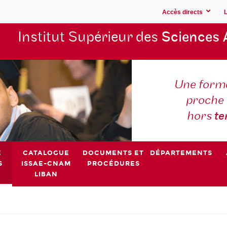
Accès directs
Institut Supérieur des
Sciences 
Une forma
proche 
hors
t
E
CATALOGUE
DOCUMENTS ET
DÉPARTEMENTS
S
ISSAE-CNAM
PROCÉDURES
LIBAN