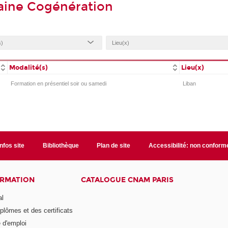
aine Cogénération
Modalité(s)
Lieu(x)
Formation en présentiel soir ou samedi
Liban
Infos site
Bibliothèque
Plan de site
Accessibilité: non conform
ORMATION
CATALOGUE CNAM PARIS
al
plômes et des certificats
 d'emploi