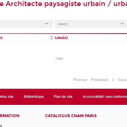
e Architecte paysagiste urbain / urb
s)
Lieu(x)
Liban
Premier
Précédent
1
Suiv
Infos site
Bibliothèque
Plan de site
Accessibilité: non conform
ORMATION
CATALOGUE CNAM PARIS
al