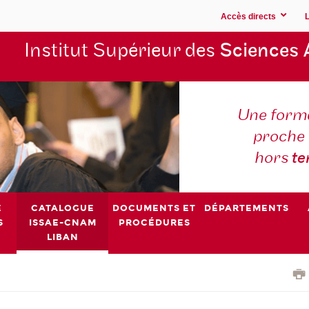
Accès directs
Institut Supérieur des
Sciences 
Une forma
proche 
hors
t
E
CATALOGUE
DOCUMENTS ET
DÉPARTEMENTS
S
ISSAE-CNAM
PROCÉDURES
LIBAN