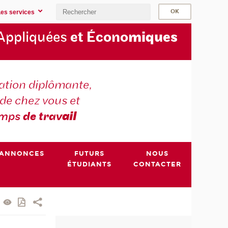
Les services
Appliquées
et Écono
miques
tion diplômante,
de chez vous et
emps
de trav
ail
ANNONCES
FUTURS
NOUS
ÉTUDIANTS
CONTACTER