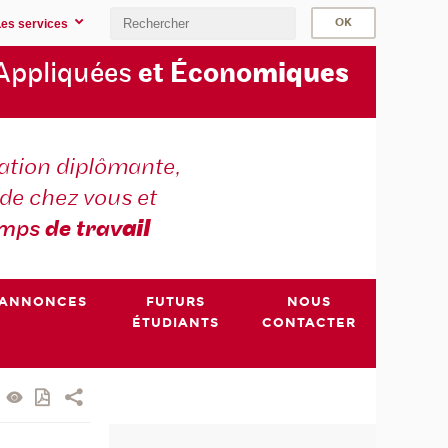
Les services
Appliquées
et Écono
miques
tion diplômante,
de chez vous et
emps
de trav
ail
ANNONCES
FUTURS
NOUS
ÉTUDIANTS
CONTACTER