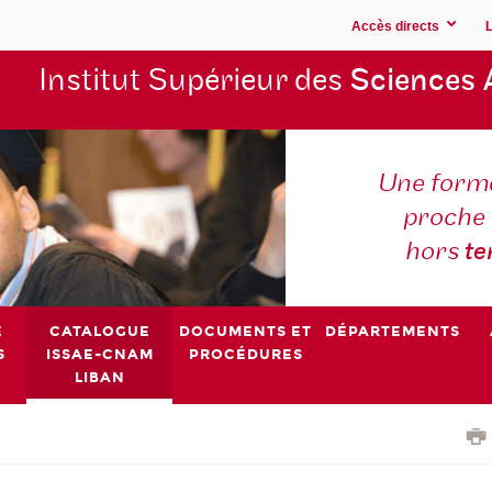
Accès directs
Institut Supérieur des
Sciences 
Une forma
proche 
hors
t
E
CATALOGUE
DOCUMENTS ET
DÉPARTEMENTS
S
ISSAE-CNAM
PROCÉDURES
LIBAN