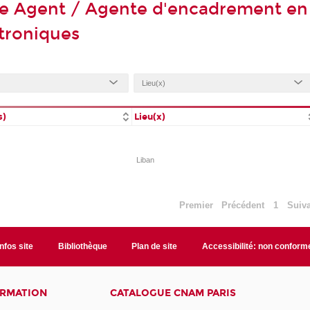
de Agent / Agente d'encadrement en
ctroniques
s)
Lieu(x)
Liban
Premier
Précédent
1
Suiv
Infos site
Bibliothèque
Plan de site
Accessibilité: non conform
ORMATION
CATALOGUE CNAM PARIS