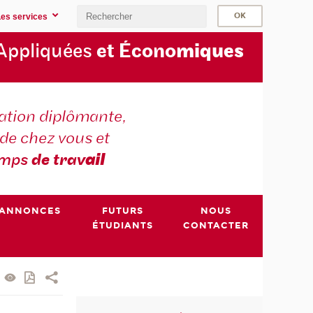
Les services
Appliquées
et Écono
miques
tion diplômante,
de chez vous et
emps
de trav
ail
ANNONCES
FUTURS
NOUS
ÉTUDIANTS
CONTACTER