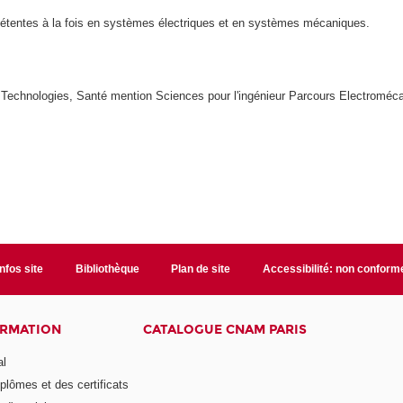
étentes à la fois en systèmes électriques et en systèmes mécaniques.
Technologies, Santé mention Sciences pour l'ingénieur Parcours Electroméc
Infos site
Bibliothèque
Plan de site
Accessibilité: non conform
ORMATION
CATALOGUE CNAM PARIS
al
plômes et des certificats