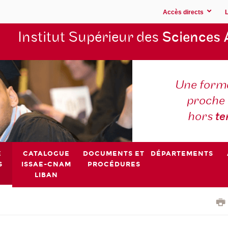
Accès directs
Institut Supérieur des
Sciences 
Une forma
proche 
hors
t
E
CATALOGUE
DOCUMENTS ET
DÉPARTEMENTS
S
ISSAE-CNAM
PROCÉDURES
LIBAN