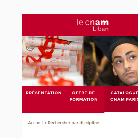
PRÉSENTATION
OFFRE DE
CATALOGU
FORMATION
CNAM PARI
Rechercher par discipline
Accueil