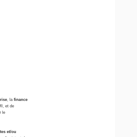
rise
, la
finance
I, et de
 le
tes et/ou