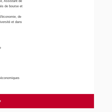
le, Assistant de
és de bourse et
.
d'économie, de
versité et dans
e
io-économiques
e