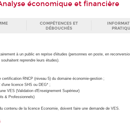
Analyse économique et financière
MME
COMPÉTENCES ET
INFORMAT
DÉBOUCHÉS
PRATIQ
tairement à un public en reprise d'études (personnes en poste, en reconversi
i souhaitent reprendre leurs études).
une certification RNCP (niveau 5) du domaine économie-gestion ;
L2 d'une licence SHS ou DEG* ;
u une VES (Validation d'Enseignement Supérieur)
ls & Professionnels)
nt du contenu de la licence Economie, doivent faire une demande de VES.
s