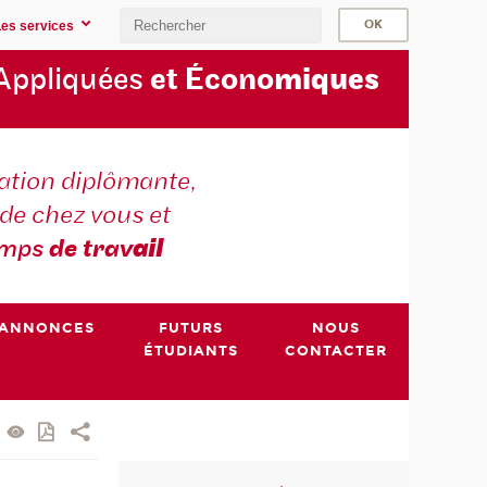
Les services
Appliquées
et Écono
miques
tion diplômante,
de chez vous et
emps
de trav
ail
ANNONCES
FUTURS
NOUS
ÉTUDIANTS
CONTACTER