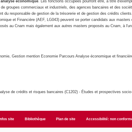
et analyse économique
. Les fonctions occupées pourront être, à titre d'exemp
 de groupes commerciaux et industriels, des agences bancaires et des sociét
t du responsable de gestion de la trésorerie et de gestion des crédits clients
omique et Financière (AEF, LG043) peuvent se porter candidats aux masters 
roposés au Cnam mais également aux autres masters proposés au Cnam, à l'uni
onomie, Gestion mention Economie Parcours Analyse économique et financièr
nalyse de crédits et risques bancaires (C1202) - Études et prospectives soc
Infos site
Bibliothèque
Plan de site
Accessibilité: non conform