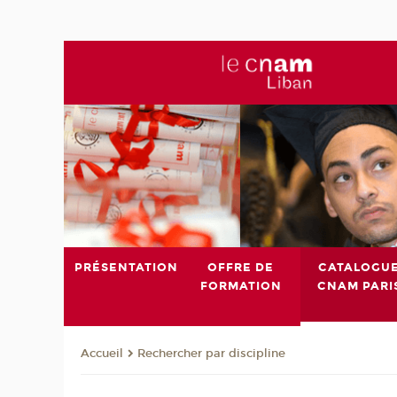
PRÉSENTATION
OFFRE DE
CATALOGU
FORMATION
CNAM PARI
Rechercher par discipline
Accueil