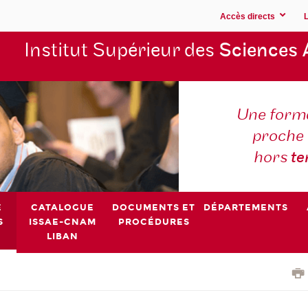
Accès directs
Institut Supérieur des
Sciences 
Une forma
proche 
hors
t
E
CATALOGUE
DOCUMENTS ET
DÉPARTEMENTS
S
ISSAE-CNAM
PROCÉDURES
LIBAN