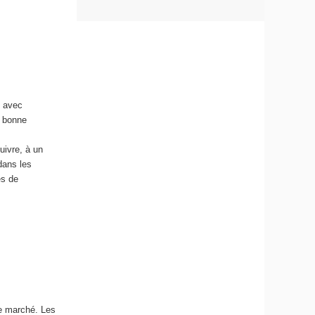
e avec
e bonne
uivre, à un
dans les
es de
de marché. Les