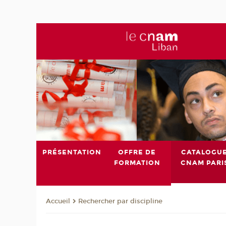
PRÉSENTATION
OFFRE DE
CATALOGU
FORMATION
CNAM PARI
Rechercher par discipline
Accueil