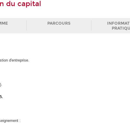
on du capital
MME
PARCOURS
INFORMAT
PRATIQ
ion d'entreprise.
).
5.
nseignement :