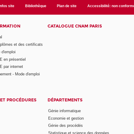
Infos site
Bibliothèque
Plan de site
Accessibilité: non conform
ORMATION
CATALOGUE CNAM PARIS
al
plômes et des certificats
 d'emploi
E en présentiel
 par internet
nement - Mode d'emploi
ET PROCÉDURES
DÉPARTEMENTS
Génie informatique
Economie et gestion
Génie des procédés
Statistique et science des données