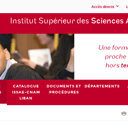
Accès directs
Institut Supérieur des
Sciences 
Une forma
proche 
hors
t
E
CATALOGUE
DOCUMENTS ET
DÉPARTEMENTS
S
ISSAE-CNAM
PROCÉDURES
LIBAN