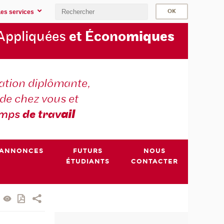
Les services
Appliquées
et Écono
miques
tion diplômante,
de chez vous et
emps
de trav
ail
ANNONCES
FUTURS
NOUS
ÉTUDIANTS
CONTACTER