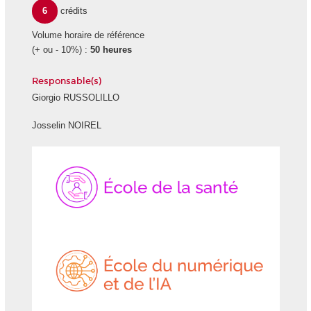
6
crédits
Volume horaire de référence
(+ ou - 10%) :
50 heures
Responsable(s)
Giorgio RUSSOLILLO
Josselin NOIREL
École
École
de
du
la
numéri
Santé
et
de
l'IA