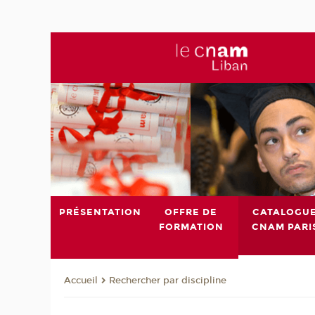
PRÉSENTATION
OFFRE DE
CATALOGU
FORMATION
CNAM PARI
Rechercher par discipline
Accueil