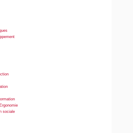
iques
loppement
ction
ation
formation
- Ergonomie
on sociale