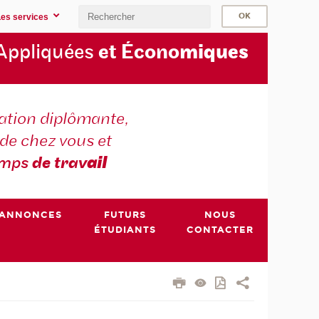
Les services
Appliquées
et Écono
miques
tion diplômante,
de chez vous et
emps
de trav
ail
ANNONCES
FUTURS
NOUS
ÉTUDIANTS
CONTACTER