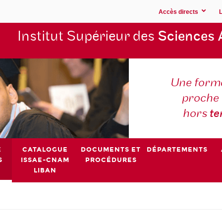
Accès directs
Institut Supérieur des
Sciences 
Une forma
proche 
hors
t
E
CATALOGUE
DOCUMENTS ET
DÉPARTEMENTS
S
ISSAE-CNAM
PROCÉDURES
LIBAN