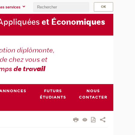
Les services
Appliquées
et Écono
miques
tion diplômante,
de chez vous et
emps
de trav
ail
ANNONCES
FUTURS
NOUS
ÉTUDIANTS
CONTACTER