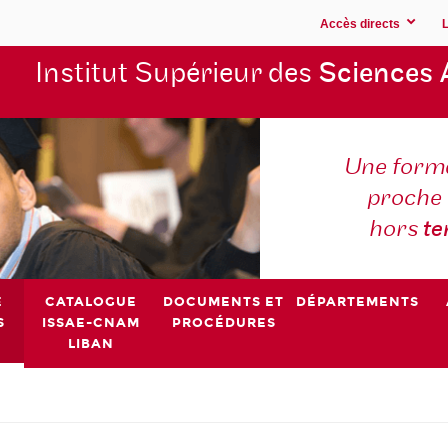
Accès directs
Institut Supérieur des
Sciences 
Une forma
proche 
hors
t
E
CATALOGUE
DOCUMENTS ET
DÉPARTEMENTS
S
ISSAE-CNAM
PROCÉDURES
LIBAN