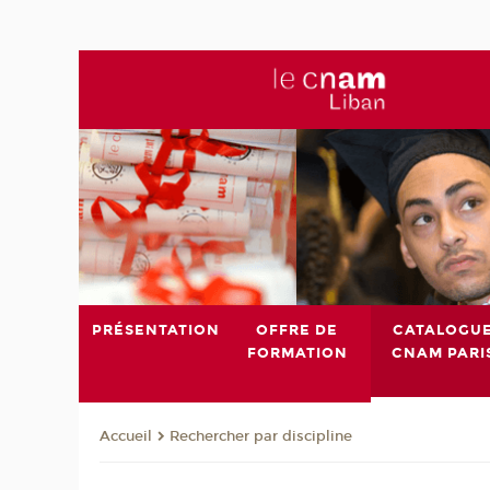
PRÉSENTATION
OFFRE DE
CATALOGU
FORMATION
CNAM PARI
Rechercher par discipline
Accueil