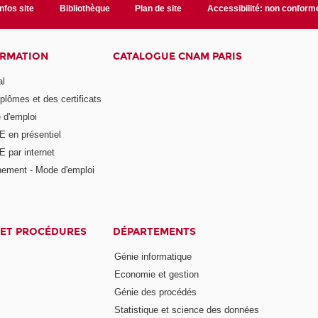
Infos site
Bibliothèque
Plan de site
Accessibilité: non conform
ORMATION
CATALOGUE CNAM PARIS
al
plômes et des certificats
 d'emploi
E en présentiel
 par internet
nement - Mode d'emploi
ET PROCÉDURES
DÉPARTEMENTS
Génie informatique
Economie et gestion
Génie des procédés
Statistique et science des données