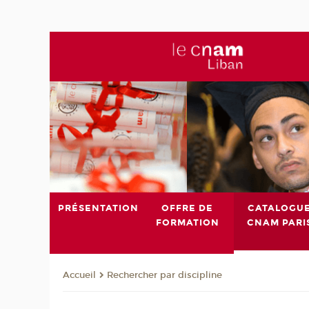
PRÉSENTATION
OFFRE DE
CATALOGU
FORMATION
CNAM PARI
Rechercher par discipline
Accueil