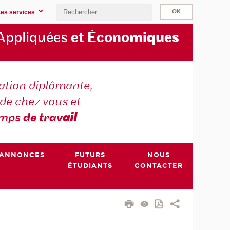
Les services
Appliquées
et Écono
miques
tion diplômante,
de chez vous et
emps
de trav
ail
ANNONCES
FUTURS
NOUS
ÉTUDIANTS
CONTACTER