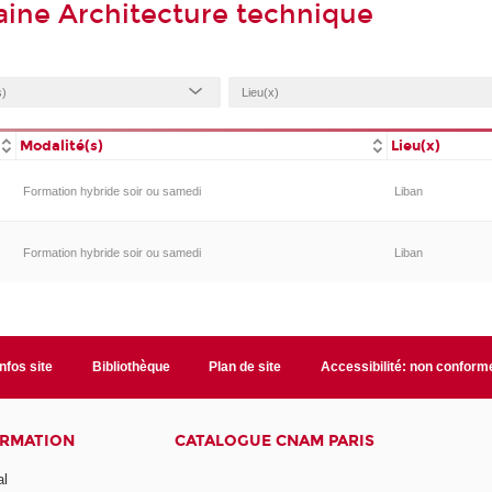
ine Architecture technique
Modalité(s)
Lieu(x)
Formation hybride soir ou samedi
Liban
Formation hybride soir ou samedi
Liban
Infos site
Bibliothèque
Plan de site
Accessibilité: non conform
ORMATION
CATALOGUE CNAM PARIS
al