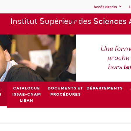
Accès directs
Institut Supérieur des
Sciences 
Une forma
proche 
hors
t
E
CATALOGUE
DOCUMENTS ET
DÉPARTEMENTS
S
ISSAE-CNAM
PROCÉDURES
LIBAN