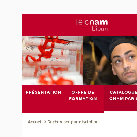
PRÉSENTATION
OFFRE DE
CATALOGU
FORMATION
CNAM PARI
Rechercher par discipline
Accueil