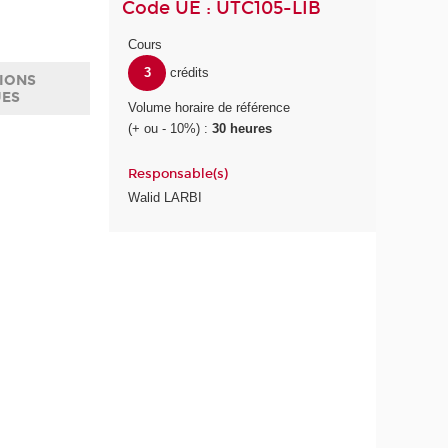
Code UE : UTC105-LIB
Cours
3
crédits
IONS
UES
Volume horaire de référence
(+ ou - 10%) :
30 heures
Responsable(s)
Walid LARBI