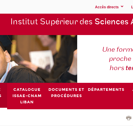
Accès directs
Institut Supérieur des
Sciences 
Une forma
proche 
hors
t
E
CATALOGUE
DOCUMENTS ET
DÉPARTEMENTS
S
ISSAE-CNAM
PROCÉDURES
LIBAN