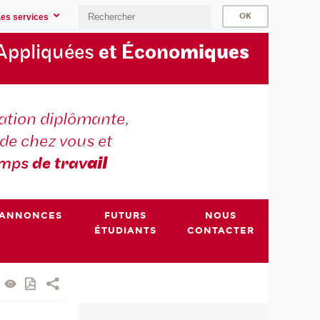
Les services
Appliquées
et Écono
miques
tion diplômante,
de chez vous et
emps
de trav
ail
ANNONCES
FUTURS
NOUS
ÉTUDIANTS
CONTACTER