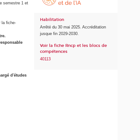
o
o
le semestre 1 et
l
l
e
e
Habilitation
d
d
la fiche-
Arrêté du 30 mai 2025. Accréditation
e
u
jusque fin 2029-2030.
l
n
re.
a
u
 responsable
Voir la fiche Rncp et les blocs de
S
m
compétences
a
é
40113
n
r
t
i
é
q
hargé d'études
u
e
e
t
d
e
l
'
s
I
A