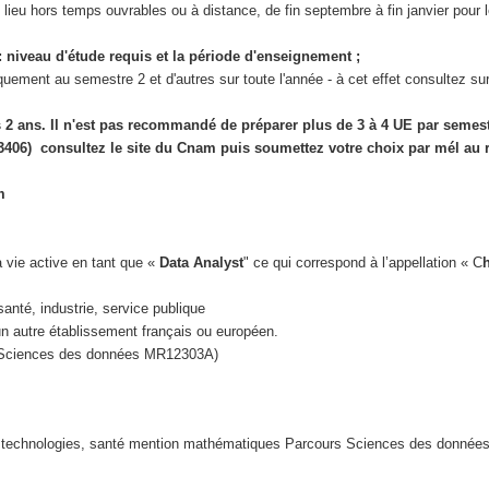
lieu hors temps ouvrables ou à distance, de fin septembre à fin janvier pour 
: niveau d'étude requis et la période d'enseignement ;
ement au semestre 2 et d'autres sur toute l'année - à cet effet consultez sur 
s 2 ans. Il n'est pas recommandé de préparer plus de 3 à 4 UE par semest
3406) consultez le site du Cnam puis soumettez votre choix par mél au
m
 vie active en tant que «
Data Analyst
" ce qui correspond à l’appellation « C
anté, industrie, service publique
n autre établissement français ou européen.
Sciences des données MR12303A)
 technologies, santé mention mathématiques Parcours Sciences des donnée