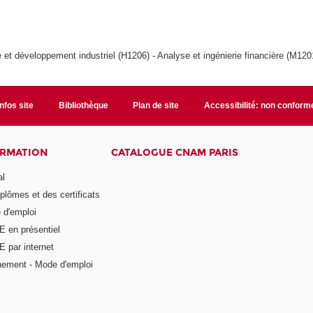
et développement industriel (H1206) - Analyse et ingénierie financière (M120
Infos site
Bibliothèque
Plan de site
Accessibilité: non conform
ORMATION
CATALOGUE CNAM PARIS
al
plômes et des certificats
 d'emploi
E en présentiel
 par internet
nement - Mode d'emploi