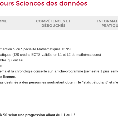
ours Sciences des données
MME
COMPÉTENCES ET
INFORMAT
DÉBOUCHÉS
PRATIQ
, mention S ou Spécialité Mathématiques et NSI
tiques (120 crédits ECTS validés en L1 et L2 de mathématiques)
les qui ont lieu
ce
éma et la chronologie conseillé sur la fiche-programme (semestre 1 puis semes
te licence.
as destinée à des personnes souhaitant obtenir le "statut étudiant" et n'e
 à S6 selon une progression allant du L1 au L3.