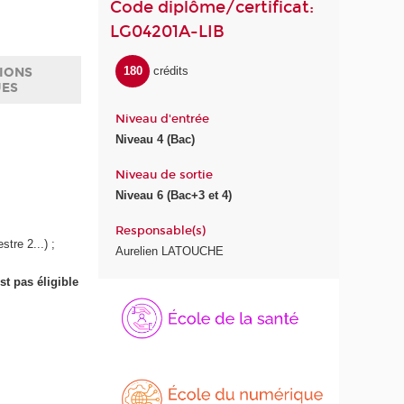
Code diplôme/certificat:
LG04201A-LIB
180
crédits
IONS
UES
Niveau d'entrée
Niveau 4 (Bac)
Niveau de sortie
Niveau 6 (Bac+3 et 4)
Responsable(s)
tre 2...) ;
Aurelien LATOUCHE
st pas éligible
É
É
c
c