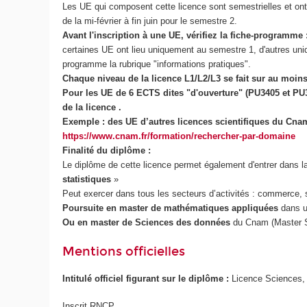
Les UE qui composent cette licence sont semestrielles et ont 
de la mi-février à fin juin pour le semestre 2.
Avant l'inscription à une UE, vérifiez la fiche-programme 
certaines UE ont lieu uniquement au semestre 1, d'autres uniqu
programme la rubrique "informations pratiques".
Chaque niveau de la licence L1/L2/L3 se fait sur au moin
Pour les UE de 6 ECTS dites "d'ouverture" (PU3405 et PU
de la licence .
Exemple : des UE d’autres licences scientifiques du Cna
https://www.cnam.fr/formation/rechercher-par-domaine
Finalité du diplôme :
Le diplôme de cette licence permet également d'entrer dans la
statistiques
»
Peut exercer dans tous les secteurs d’activités : commerce, s
Poursuite en master de mathématiques appliquées
dans u
Ou en master de Sciences des données
du Cnam (Master 
Mentions officielles
Intitulé officiel figurant sur le diplôme :
Licence Sciences,
Inscrit RNCP