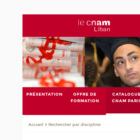
PRÉSENTATION
OFFRE DE
CATALOGU
FORMATION
CNAM PARI
Rechercher par discipline
Accueil