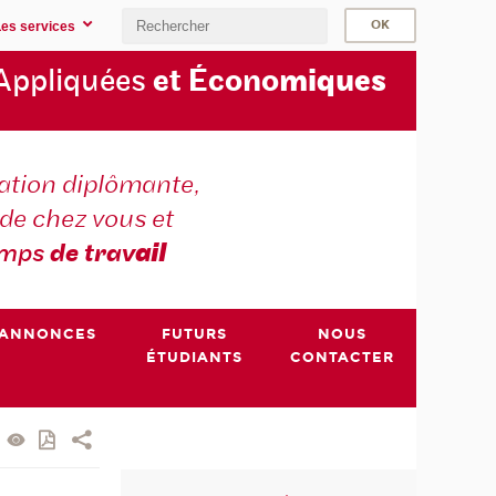
Les services
Appliquées
et Écono
miques
tion diplômante,
de chez vous et
emps
de trav
ail
ANNONCES
FUTURS
NOUS
ÉTUDIANTS
CONTACTER