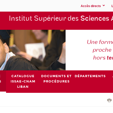
Accès directs
Institut Supérieur des
Sciences 
Une forma
proche 
hors
t
E
CATALOGUE
DOCUMENTS ET
DÉPARTEMENTS
S
ISSAE-CNAM
PROCÉDURES
LIBAN