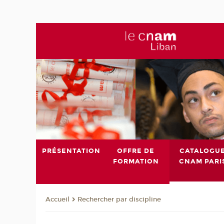
PRÉSENTATION
OFFRE DE
CATALOGU
FORMATION
CNAM PARI
Rechercher par discipline
Accueil