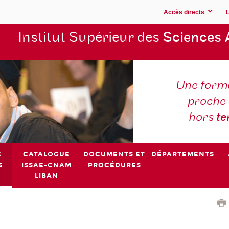
Accès directs
Institut Supérieur des
Sciences 
Une forma
proche 
hors
t
E
CATALOGUE
DOCUMENTS ET
DÉPARTEMENTS
S
ISSAE-CNAM
PROCÉDURES
LIBAN