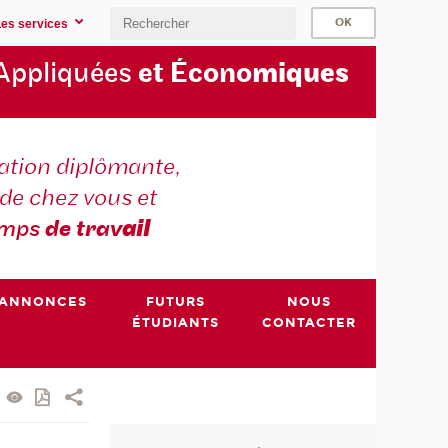
Les services
Appliquées
et Écono
miques
tion diplômante,
de chez vous et
emps
de trav
ail
ANNONCES
FUTURS
NOUS
ÉTUDIANTS
CONTACTER