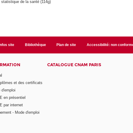
statistique de la santé (114g)
Infos site
Bibliothèque
Plan de site
Accessibilité: non conform
ORMATION
CATALOGUE CNAM PARIS
al
plômes et des certificats
 d'emploi
E en présentiel
 par internet
nement - Mode d'emploi