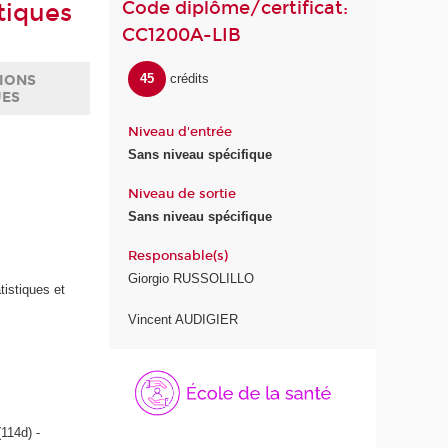
Code diplôme/certificat:
tiques
CC1200A-LIB
45
crédits
IONS
UES
Niveau d'entrée
Sans niveau spécifique
Niveau de sortie
Sans niveau spécifique
Responsable(s)
Giorgio RUSSOLILLO
tistiques et
Vincent AUDIGIER
114d) -