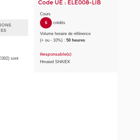
Code UE : ELE008-LIB
Cours
6
crédits
IONS
UES
Volume horaire de référence
(+ ou - 10%) :
50 heures
Responsable(s)
E002) sont
Hmaied SHAIEK