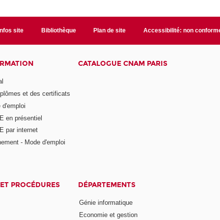
Infos site
Bibliothèque
Plan de site
Accessibilité: non conform
ORMATION
CATALOGUE CNAM PARIS
al
plômes et des certificats
 d'emploi
E en présentiel
 par internet
nement - Mode d'emploi
ET PROCÉDURES
DÉPARTEMENTS
Génie informatique
Economie et gestion