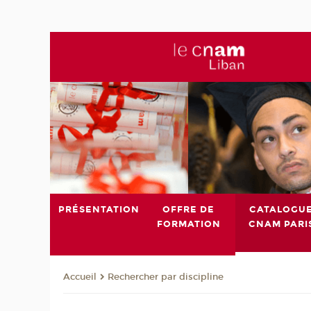
PRÉSENTATION
OFFRE DE
CATALOGU
FORMATION
CNAM PARI
Rechercher par discipline
Accueil