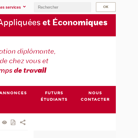
Les services
Appliquées
et Écono
miques
tion diplômante,
de chez vous et
emps
de trav
ail
ANNONCES
FUTURS
NOUS
ÉTUDIANTS
CONTACTER