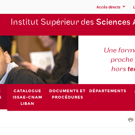
Accès directs
Institut Supérieur des
Sciences 
Une forma
proche 
hors
t
E
CATALOGUE
DOCUMENTS ET
DÉPARTEMENTS
S
ISSAE-CNAM
PROCÉDURES
LIBAN