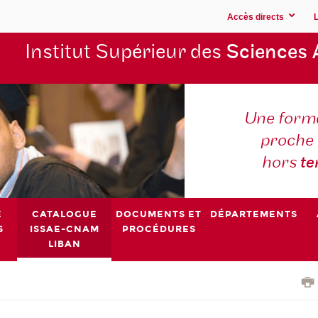
Accès directs
Institut Supérieur des
Sciences 
Une forma
proche 
hors
t
E
CATALOGUE
DOCUMENTS ET
DÉPARTEMENTS
S
ISSAE-CNAM
PROCÉDURES
LIBAN