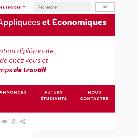
Les services
Appliquées
et Écono
miques
tion diplômante,
de chez vous et
emps
de trav
ail
ANNONCES
FUTURS
NOUS
ÉTUDIANTS
CONTACTER