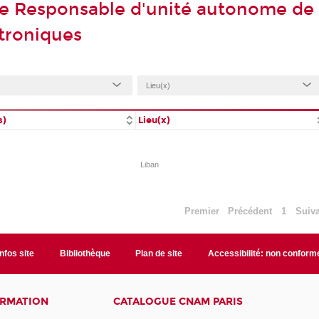
de Responsable d'unité autonome de
ctroniques
s)
Lieu(x)
Liban
Premier
Précédent
1
Suiv
Infos site
Bibliothèque
Plan de site
Accessibilité: non conform
ORMATION
CATALOGUE CNAM PARIS