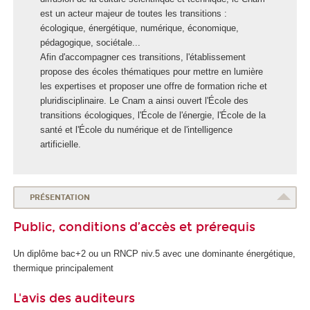
o
est un acteur majeur de toutes les transitions :
l
écologique, énergétique, numérique, économique,
e
pédagogique, sociétale...
E
Afin d'accompagner ces transitions, l'établissement
n
propose des écoles thématiques pour mettre en lumière
e
les expertises et proposer une offre de formation riche et
r
pluridisciplinaire. Le Cnam a ainsi ouvert l'École des
g
transitions écologiques, l'École de l'énergie, l'École de la
i
santé et l'École du numérique et de l'intelligence
e
artificielle.
PRÉSENTATION
Public, conditions d’accès et prérequis
Un diplôme bac+2 ou un RNCP niv.5 avec une dominante énergétique,
thermique principalement
L'avis des auditeurs