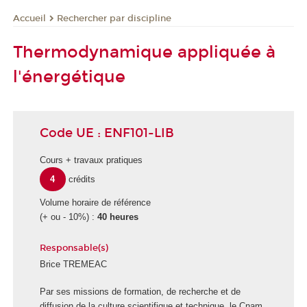
Rechercher par discipline
Accueil
Thermodynamique appliquée à
l'énergétique
Code UE : ENF101-LIB
Cours + travaux pratiques
4
crédits
Volume horaire de référence
(+ ou - 10%) :
40 heures
Responsable(s)
Brice TREMEAC
E
Par ses missions de formation, de recherche et de
c
diffusion de la culture scientifique et technique, le Cnam