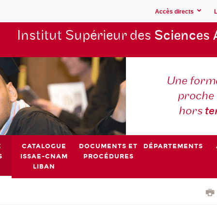
Accès directs
Institut Supérieur des
Sciences 
Une forma
proche 
hors
t
E
CATALOGUE
DOCUMENTS ET
DÉPARTEMENTS
S
ISSAE-CNAM
PROCÉDURES
LIBAN