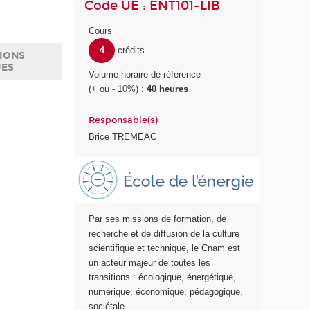
Code UE : ENT101-LIB
Cours
4
crédits
IONS
UES
Volume horaire de référence
(+ ou - 10%) :
40 heures
Responsable(s)
Brice TREMEAC
E
c
o
l
Par ses missions de formation, de
e
recherche et de diffusion de la culture
E
scientifique et technique, le Cnam est
n
un acteur majeur de toutes les
e
transitions : écologique, énergétique,
r
numérique, économique, pédagogique,
g
sociétale...
i