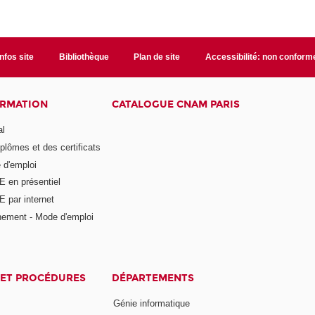
Infos site
Bibliothèque
Plan de site
Accessibilité: non conform
ORMATION
CATALOGUE CNAM PARIS
al
plômes et des certificats
 d'emploi
E en présentiel
 par internet
nement - Mode d'emploi
ET PROCÉDURES
DÉPARTEMENTS
Génie informatique