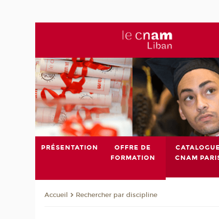
PRÉSENTATION
OFFRE DE
CATALOGU
FORMATION
CNAM PARI
Rechercher par discipline
Accueil