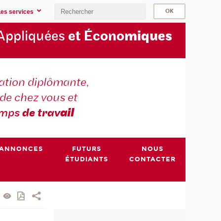
Les services
Appliquées
et Écono
miques
tion diplômante,
de chez vous et
emps
de trav
ail
ANNONCES
FUTURS
NOUS
ÉTUDIANTS
CONTACTER