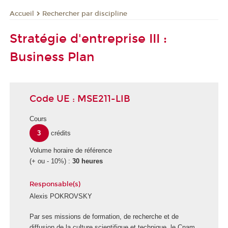
Rechercher par discipline
Accueil
Stratégie d'entreprise III :
Business Plan
Code UE : MSE211-LIB
Cours
3
crédits
Volume horaire de référence
(+ ou - 10%) :
30 heures
Responsable(s)
Alexis POKROVSKY
E
Par ses missions de formation, de recherche et de
c
diffusion de la culture scientifique et technique, le Cnam