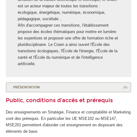
o
est un acteur majeur de toutes les transitions :
l
écologique, énergétique, numérique, économique,
e
pédagogique, sociétale...
E
Afin d'accompagner ces transitions, l'établissement
n
propose des écoles thématiques pour mettre en lumière
e
les expertises et proposer une offre de formation riche et
r
pluridisciplinaire. Le Cnam a ainsi ouvert l'École des
g
transitions écologiques, l'École de l'énergie, l'École de la
i
santé et l'École du numérique et de l'intelligence
e
artificielle.
PRÉSENTATION
Public, conditions d’accès et prérequis
Des enseignements en Stratégie, Finance et comptabilité et Marketing
sont des prérequis. En particulier les UE MSE102 ou MSE147,
MSE201 permettent d'aborder cet enseignement en disposant des
éléments de base.