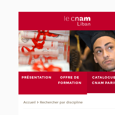
PRÉSENTATION
OFFRE DE
CATALOGU
FORMATION
CNAM PARI
Rechercher par discipline
Accueil