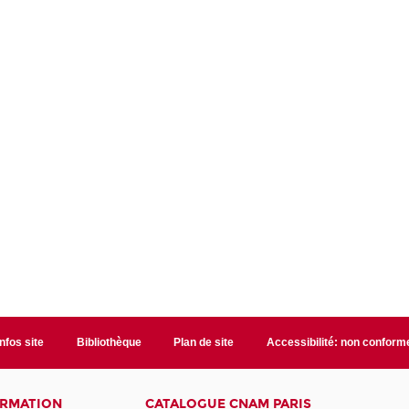
Infos site
Bibliothèque
Plan de site
Accessibilité: non conform
ORMATION
CATALOGUE CNAM PARIS