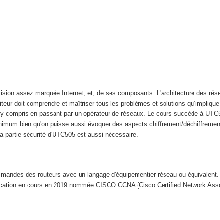
e vision assez marquée Internet, et, de ses composants. L'architecture des ré
iteur doit comprendre et maîtriser tous les problèmes et solutions qu’implique
et, y compris en passant par un opérateur de réseaux. Le cours succède à UTC5
minimum bien qu'on puisse aussi évoquer des aspects chiffrement/déchiffremen
la partie sécurité d'UTC505 est aussi nécessaire.
 commandes des routeurs avec un langage d'équipementier réseau ou équivalen
ification en cours en 2019 nommée CISCO CCNA (Cisco Certified Network Asso