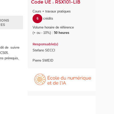
Code UE : RSX101-LIB
Cours + travaux pratiques
6
crédits
IONS
UES
Volume horaire de référence
(+ ou - 10%) :
50 heures
Responsable(s)
dit de suivre
Stefano SECCI
TC505.
ns prérequis,
Pierre SWEID
É
c
o
l
e
d
u
n
u