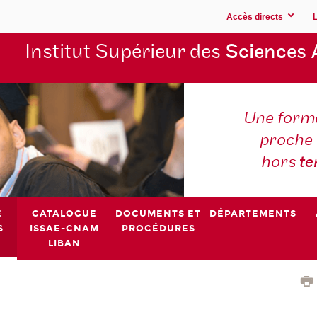
Accès directs
Institut Supérieur des
Sciences 
Une forma
proche 
hors
t
E
CATALOGUE
DOCUMENTS ET
DÉPARTEMENTS
S
ISSAE-CNAM
PROCÉDURES
LIBAN