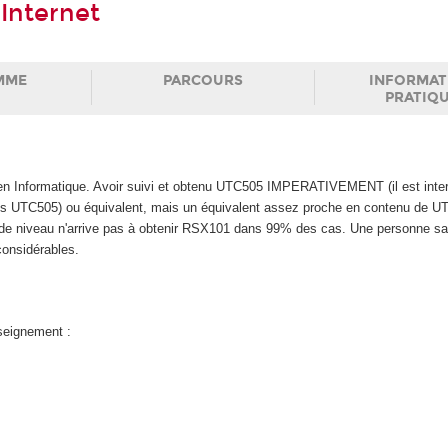
'Internet
MME
PARCOURS
INFORMAT
PRATIQ
n Informatique. Avoir suivi et obtenu UTC505 IMPERATIVEMENT (il est inter
TC505) ou équivalent, mais un équivalent assez proche en contenu de U
s de niveau n'arrive pas à obtenir RSX101 dans 99% des cas. Une personne sa
considérables.
nseignement :