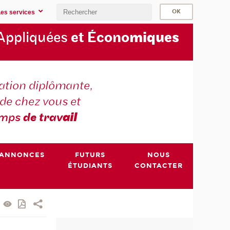
Les services
Appliquées
et Écono
miques
tion diplômante,
de chez vous et
emps
de trav
ail
ANNONCES
FUTURS
NOUS
ÉTUDIANTS
CONTACTER