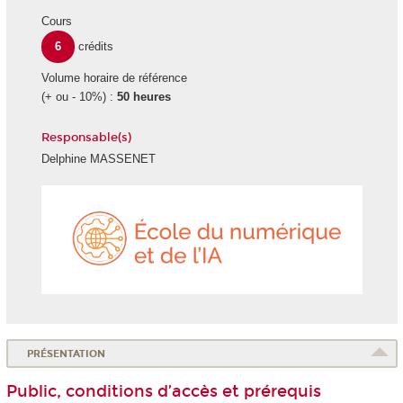
Cours
6
crédits
Volume horaire de référence
(+ ou - 10%) :
50 heures
Responsable(s)
Delphine MASSENET
École
du
numéri
et
de
l'IA
PRÉSENTATION
Public, conditions d’accès et prérequis