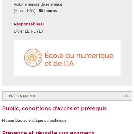
Volume horaire de référence
(+ ou - 10%) :
65 heures
Responsable(s)
Didier LE RUYET
École
du
numéri
et
de
l'IA
PRÉSENTATION
Public, conditions d’accès et prérequis
Niveau Bac scientifique ou technique.
Présence et réussite aux examens