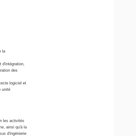
r
i
q
u
e
e
t
d
 la
e
l
 d'intégration,
'
gration des
I
A
cte logiciel et
e unité
n les activités
me, ainsi qu'à la
sus d'ingénierie