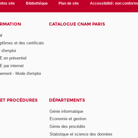
Infos site
Bibliothèque
Plan de site
Accessibilité: non conform
ORMATION
CATALOGUE CNAM PARIS
al
plômes et des certificats
 d'emploi
E en présentiel
 par internet
nement - Mode d'emploi
ET PROCÉDURES
DÉPARTEMENTS
Génie informatique
Economie et gestion
Génie des procédés
Statistique et science des données