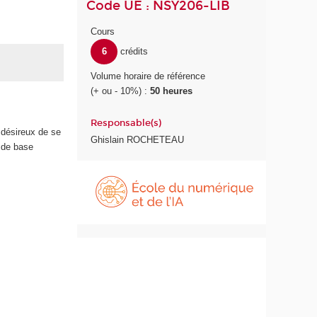
Code UE : NSY206-LIB
Cours
6
crédits
Volume horaire de référence
(+ ou - 10%) :
50 heures
Responsable(s)
é désireux de se
Ghislain ROCHETEAU
 de base
É
c
o
l
e
d
u
n
u
m
é