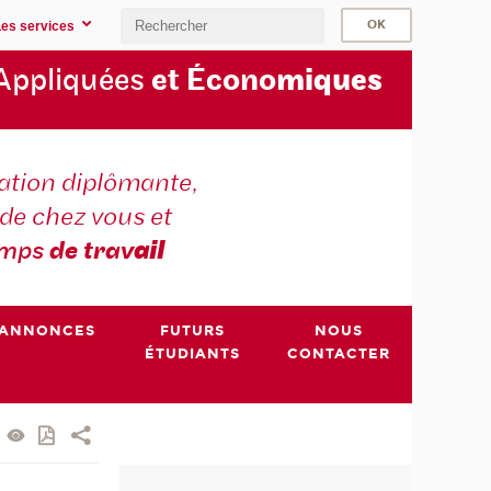
Les services
Appliquées
et Écono
miques
tion diplômante,
de chez vous et
emps
de trav
ail
ANNONCES
FUTURS
NOUS
ÉTUDIANTS
CONTACTER