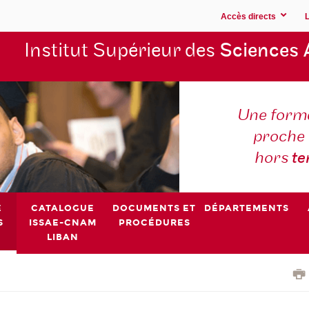
Accès directs
Institut Supérieur des
Sciences 
Une forma
proche 
hors
t
E
CATALOGUE
DOCUMENTS ET
DÉPARTEMENTS
S
ISSAE-CNAM
PROCÉDURES
LIBAN