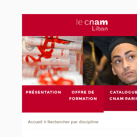
PRÉSENTATION
OFFRE DE
CATALOGU
FORMATION
CNAM PARI
Rechercher par discipline
Accueil