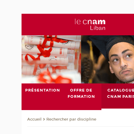
PRÉSENTATION
OFFRE DE
CATALOGU
FORMATION
CNAM PARI
Rechercher par discipline
Accueil