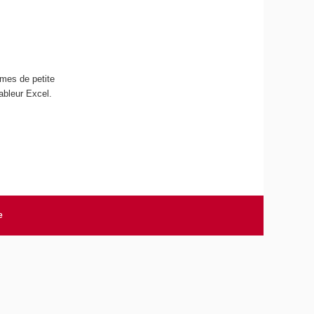
èmes de petite
ableur Excel.
e