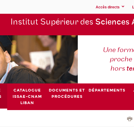
Accès directs
Institut Supérieur des
Sciences 
Une forma
proche 
hors
t
E
CATALOGUE
DOCUMENTS ET
DÉPARTEMENTS
S
ISSAE-CNAM
PROCÉDURES
LIBAN