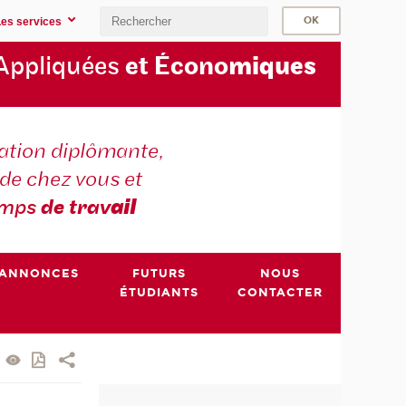
Les services
Appliquées
et Écono
miques
tion diplômante,
de chez vous et
emps
de trav
ail
ANNONCES
FUTURS
NOUS
ÉTUDIANTS
CONTACTER