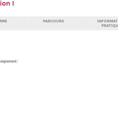
ion I
MME
PARCOURS
INFORMAT
PRATIQ
nseignement :