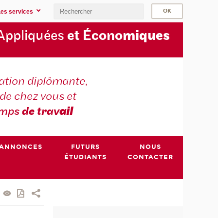
Les services
Appliquées
et Écono
miques
tion diplômante,
de chez vous et
emps
de trav
ail
ANNONCES
FUTURS
NOUS
ÉTUDIANTS
CONTACTER