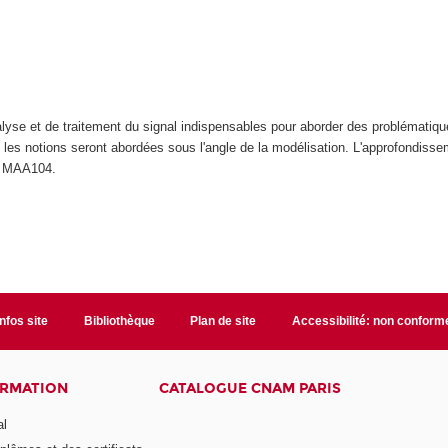
yse et de traitement du signal indispensables pour aborder des problématique
, les notions seront abordées sous l'angle de la modélisation. L'approfondiss
, MAA104.
Infos site
Bibliothèque
Plan de site
Accessibilité: non conform
ORMATION
CATALOGUE CNAM PARIS
al