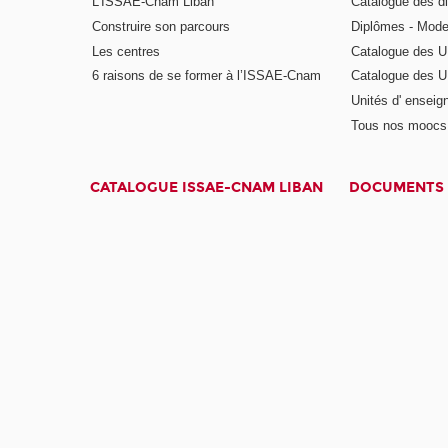
L'ISSAE-Cnam Liban
Catalogue des di
Construire son parcours
Diplômes - Mode
Les centres
Catalogue des U
6 raisons de se former à l’ISSAE-Cnam
Catalogue des UE
Unités d' enseig
Tous nos moocs
CATALOGUE ISSAE-CNAM LIBAN
DOCUMENTS 