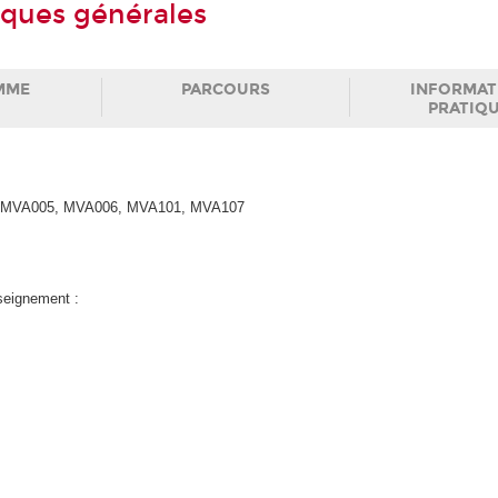
ques générales
MME
PARCOURS
INFORMAT
PRATIQ
 en MVA005, MVA006, MVA101, MVA107
nseignement :