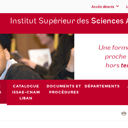
Accès directs
Institut Supérieur des
Sciences 
Une forma
proche 
hors
t
E
CATALOGUE
DOCUMENTS ET
DÉPARTEMENTS
S
ISSAE-CNAM
PROCÉDURES
LIBAN