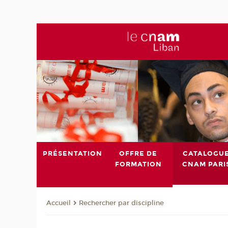
PRÉSENTATION
OFFRE DE
CATALOGU
FORMATION
CNAM PARI
Rechercher par discipline
Accueil