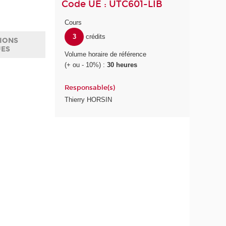
Code UE : UTC601-LIB
Cours
3
crédits
IONS
UES
Volume horaire de référence
(+ ou - 10%) :
30 heures
Responsable(s)
Thierry HORSIN