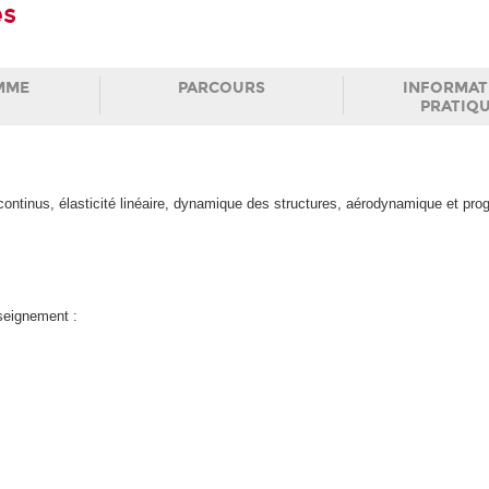
es
MME
PARCOURS
INFORMAT
PRATIQ
ontinus, élasticité linéaire, dynamique des structures, aérodynamique et pr
nseignement :