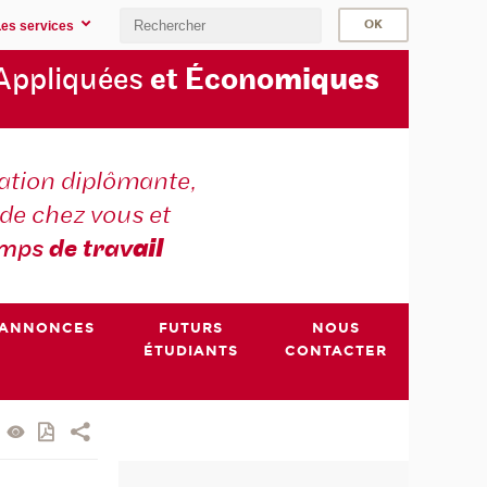
Les services
Appliquées
et Écono
miques
tion diplômante,
de chez vous et
emps
de trav
ail
ANNONCES
FUTURS
NOUS
ÉTUDIANTS
CONTACTER