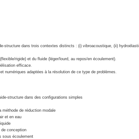
tructure dans trois contextes distincts : (i) vibroacoustique, (ii) hydroélast
flexible/rigide) et du fluide (léger/lourd, au repos/en écoulement).
lisation efficace.
 et numériques adaptées à la résolution de ce type de problèmes.
uide-structure dans des configurations simples
la méthode de réduction modale
air et en eau
iquide
se de conception
es sous écoulement