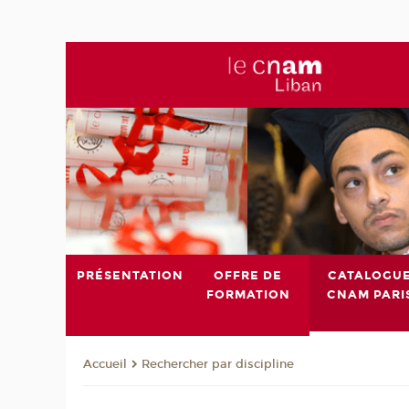
PRÉSENTATION
OFFRE DE
CATALOGU
FORMATION
CNAM PARI
Rechercher par discipline
Accueil