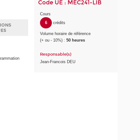
Code UE : MEC241-LIB
Cours
6
crédits
IONS
UES
Volume horaire de référence
(+ ou - 10%) :
50 heures
Responsable(s)
ogrammation
Jean-Francois DEU