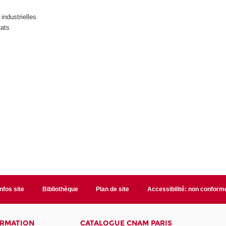
industrielles
tats
Infos site
Bibliothèque
Plan de site
Accessibilité: non conform
ORMATION
CATALOGUE CNAM PARIS