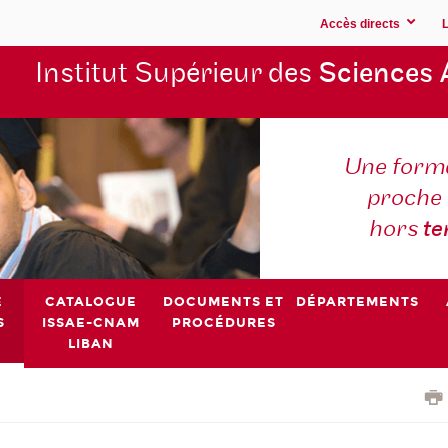
Accès directs
Institut Supérieur des
Sciences 
Une forma
proche 
hors
t
E
CATALOGUE
DOCUMENTS ET
DÉPARTEMENTS
S
ISSAE-CNAM
PROCÉDURES
LIBAN