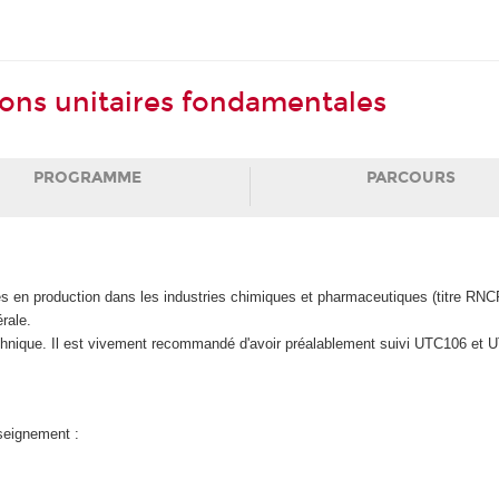
ions unitaires fondamentales
PROGRAMME
PARCOURS
es en production dans les industries chimiques et pharmaceutiques (titre RNCP I
rale.
echnique. Il est vivement recommandé d'avoir préalablement suivi UTC106 et UT
nseignement :