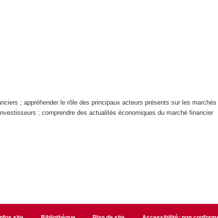
anciers ; appréhender le rôle des principaux acteurs présents sur les marchés 
es investisseurs ; comprendre des actualités économiques du marché financier
Infos site
Bibliothèque
Plan de site
Accessibilité: non conform