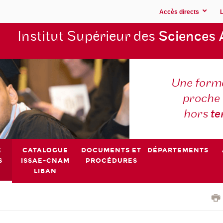
Accès directs
Institut Supérieur des
Sciences 
Une forma
proche 
hors
t
E
CATALOGUE
DOCUMENTS ET
DÉPARTEMENTS
S
ISSAE-CNAM
PROCÉDURES
LIBAN