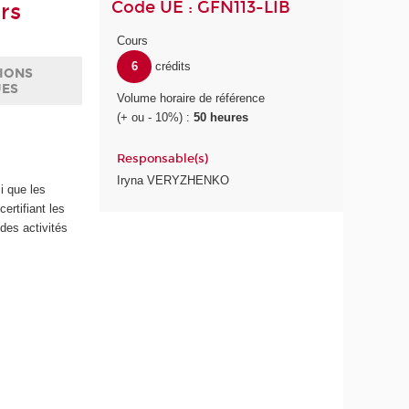
Code UE : GFN113-LIB
rs
Cours
6
crédits
IONS
UES
Volume horaire de référence
(+ ou - 10%) :
50 heures
Responsable(s)
Iryna VERYZHENKO
i que les
ertifiant les
des activités