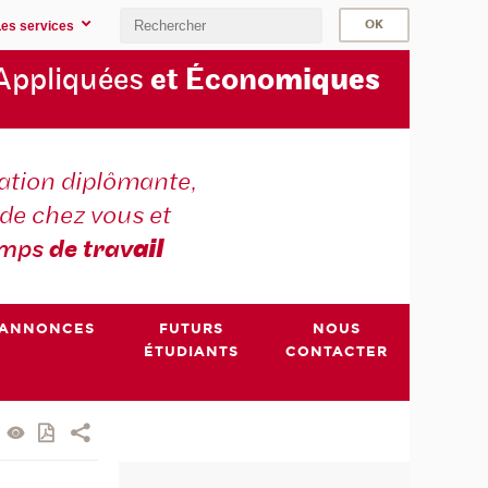
Les services
Appliquées
et Écono
miques
tion diplômante,
de chez vous et
emps
de trav
ail
ANNONCES
FUTURS
NOUS
ÉTUDIANTS
CONTACTER