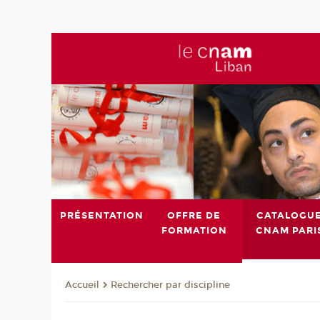
PRÉSENTATION
OFFRE DE
CATALOGU
FORMATION
CNAM PARI
Rechercher par discipline
Accueil