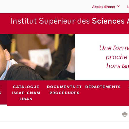
Accès directs
Institut Supérieur des
Sciences 
Une forma
proche 
hors
t
E
CATALOGUE
DOCUMENTS ET
DÉPARTEMENTS
S
ISSAE-CNAM
PROCÉDURES
LIBAN