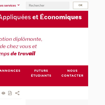
Les services
Appliquées
et Écono
miques
tion diplômante,
de chez vous et
emps
de trav
ail
ANNONCES
FUTURS
NOUS
ÉTUDIANTS
CONTACTER