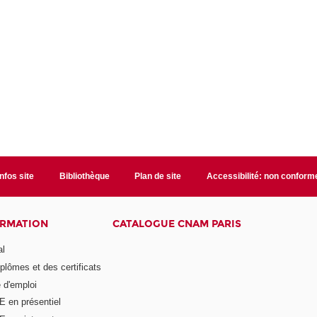
Infos site
Bibliothèque
Plan de site
Accessibilité: non conform
ORMATION
CATALOGUE CNAM PARIS
al
plômes et des certificats
 d'emploi
E en présentiel