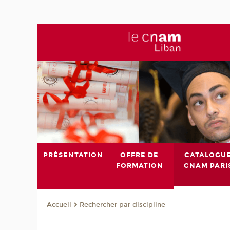
PRÉSENTATION
OFFRE DE
CATALOGU
FORMATION
CNAM PARI
Rechercher par discipline
Accueil