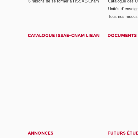
6 raisons de se former à l’ISSAE-Cnam
Catalogue des UE
Unités d' enseig
Tous nos moocs
CATALOGUE ISSAE-CNAM LIBAN
DOCUMENTS 
ANNONCES
FUTURS ÉTU