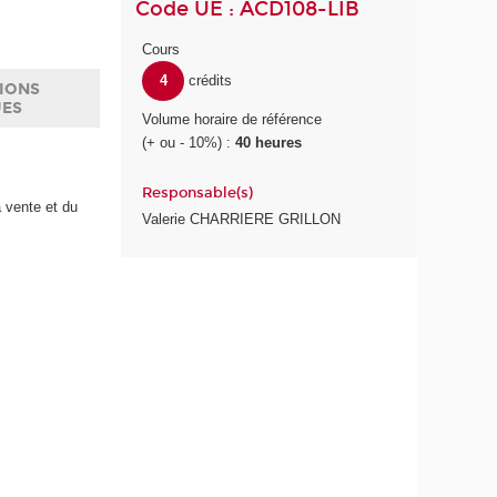
Code UE : ACD108-LIB
Cours
4
crédits
IONS
UES
Volume horaire de référence
(+ ou - 10%) :
40 heures
Responsable(s)
 vente et du
Valerie CHARRIERE GRILLON