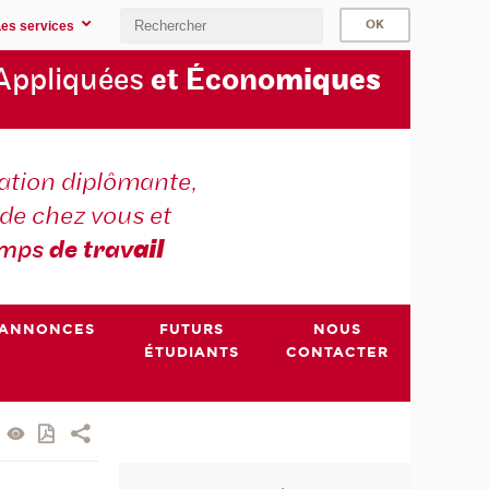
Les services
Appliquées
et Écono
miques
tion diplômante,
de chez vous et
emps
de trav
ail
ANNONCES
FUTURS
NOUS
ÉTUDIANTS
CONTACTER