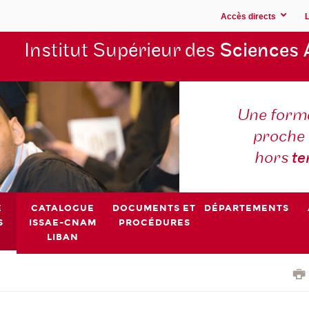
Accès directs
Institut Supérieur des
Sciences 
Une forma
proche 
hors
t
E
CATALOGUE
DOCUMENTS ET
DÉPARTEMENTS
S
ISSAE-CNAM
PROCÉDURES
LIBAN