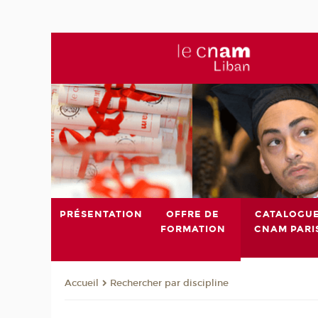
PRÉSENTATION
OFFRE DE
CATALOGU
FORMATION
CNAM PARI
Rechercher par discipline
Accueil