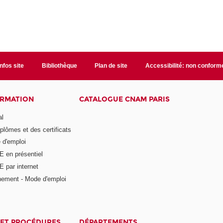
Infos site
Bibliothèque
Plan de site
Accessibilité: non conform
ORMATION
CATALOGUE CNAM PARIS
al
plômes et des certificats
 d'emploi
E en présentiel
 par internet
nement - Mode d'emploi
ET PROCÉDURES
DÉPARTEMENTS