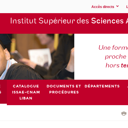
Accès directs
Institut Supérieur des
Sciences 
Une forma
proche 
hors
t
E
CATALOGUE
DOCUMENTS ET
DÉPARTEMENTS
S
ISSAE-CNAM
PROCÉDURES
LIBAN