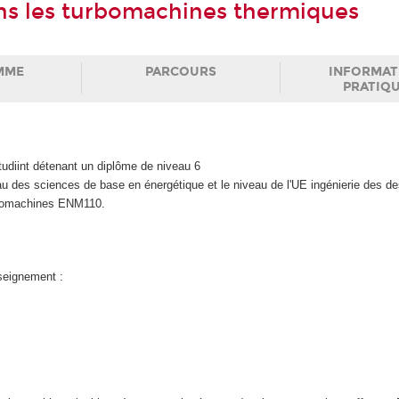
s les turbomachines thermiques
MME
PARCOURS
INFORMAT
PRATIQ
diint détenant un diplôme de niveau 6
u des sciences de base en énergétique et le niveau de l'UE ingénierie des d
rbomachines ENM110.
nseignement :