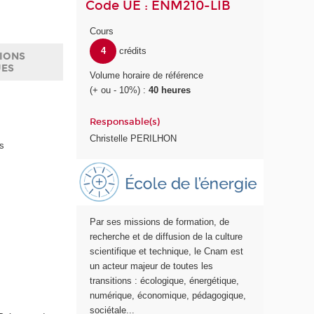
Code UE : ENM210-LIB
Cours
4
crédits
IONS
UES
Volume horaire de référence
(+ ou - 10%) :
40 heures
Responsable(s)
Christelle PERILHON
es
E
c
o
l
Par ses missions de formation, de
e
recherche et de diffusion de la culture
E
scientifique et technique, le Cnam est
n
un acteur majeur de toutes les
e
transitions : écologique, énergétique,
r
numérique, économique, pédagogique,
g
sociétale...
i