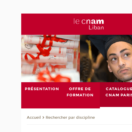
PRÉSENTATION
OFFRE DE
CATALOGU
FORMATION
CNAM PARI
Rechercher par discipline
Accueil