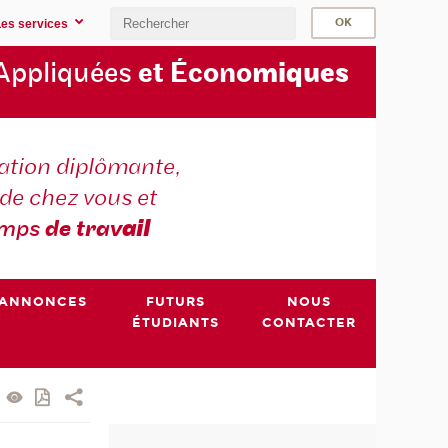
Les services
Appliquées
et Écono
miques
tion diplômante,
de chez vous et
emps
de trav
ail
ANNONCES
FUTURS
NOUS
ÉTUDIANTS
CONTACTER