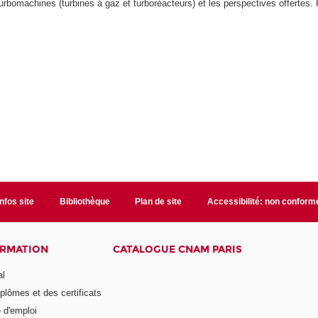
turbomachines (turbines à gaz et turboréacteurs) et les perspectives offertes.
Infos site
Bibliothèque
Plan de site
Accessibilité: non conform
ORMATION
CATALOGUE CNAM PARIS
al
plômes et des certificats
 d'emploi