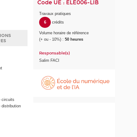
Code UE : ELE006-LIB
Travaux pratiques
6
crédits
Volume horaire de référence
IONS
(+ ou - 10%) :
50 heures
UES
Responsable(s)
Salim FACI
et
É
c
o
l
e
 circuits
d
distribution
u
n
u
m
é