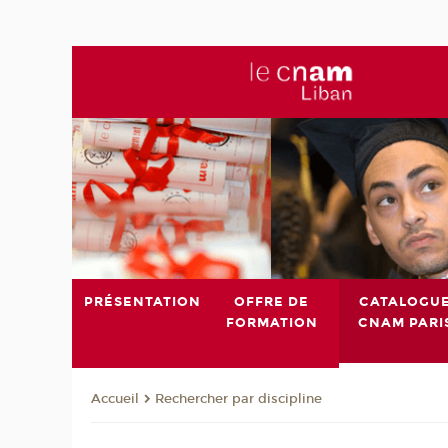
PRÉSENTATION
OFFRE DE
CATALOGU
FORMATION
CNAM PARI
Rechercher par discipline
Accueil