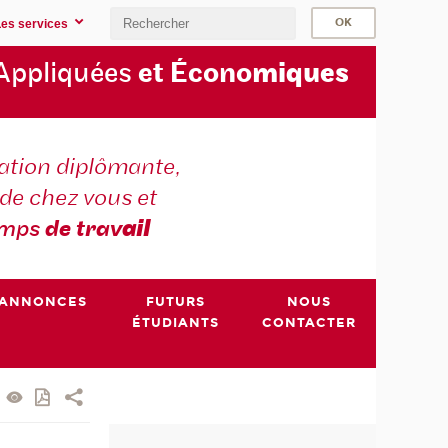
Les services
Appliquées
et Écono
miques
tion diplômante,
de chez vous et
emps
de trav
ail
ANNONCES
FUTURS
NOUS
ÉTUDIANTS
CONTACTER