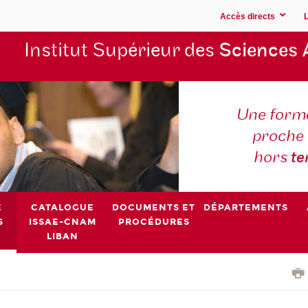
Accès directs
Institut Supérieur des
Sciences 
Une forma
proche 
hors
t
E
CATALOGUE
DOCUMENTS ET
DÉPARTEMENTS
S
ISSAE-CNAM
PROCÉDURES
LIBAN