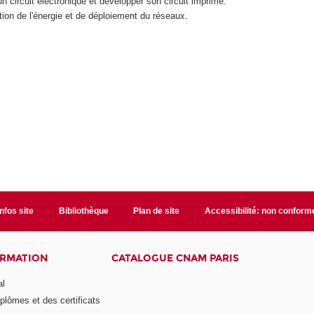
un circuit électronique et développer son circuit imprimé.
tion de l'énergie et de déploiement du réseaux.
Infos site
Bibliothèque
Plan de site
Accessibilité: non conform
ORMATION
CATALOGUE CNAM PARIS
al
plômes et des certificats